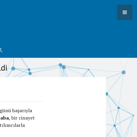
r
di
günü başarıyla
baba
, bir cinayet
tılımcılarla