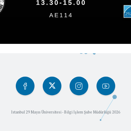
İstanbul 29 Mayıs Üniversitesi - Bilgi İşlem Şube Müdürlüğü 2026