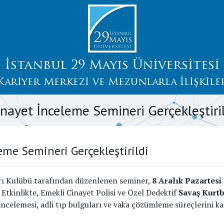
İstanbul 29 Mayıs Üniversitesi
Kariyer Merkezi ve Mezunlarla İlişkile
inayet İnceleme Semineri Gerçekleştiril
eme Semineri Gerçekleştirildi
ı Kulübü tarafından düzenlenen seminer,
8 Aralık Pazartesi
. Etkinlikte, Emekli Cinayet Polisi ve Özel Dedektif
Savaş Kurt
 incelemesi, adli tıp bulguları ve vaka çözümleme süreçlerini ka