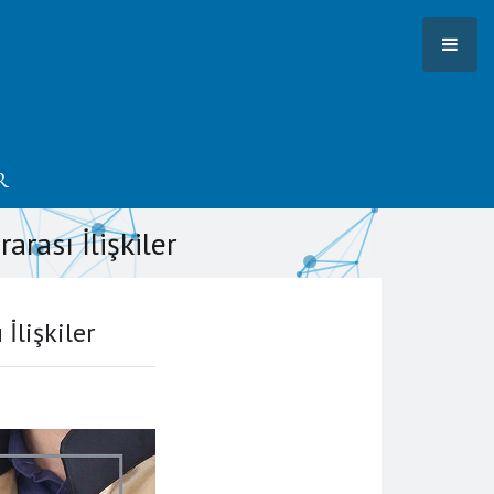
r
rası İlişkiler
İlişkiler