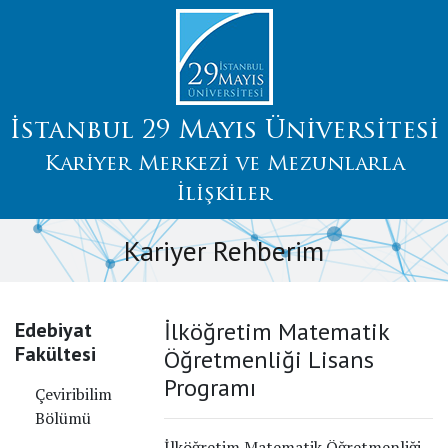
İstanbul 29 Mayıs Üniversitesi
Kariyer Merkezi ve Mezunlarla
İlişkiler
Kariyer Rehberim
İlköğretim Matematik
Edebiyat
Fakültesi
Öğretmenliği Lisans
Programı
Çeviribilim
Bölümü
İlköğretim Matematik Öğretmenliği