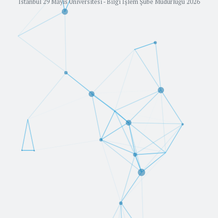
İstanbul 29 Mayıs Üniversitesi - Bilgi İşlem Şube Müdürlüğü 2026